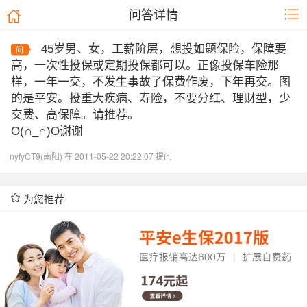
问答详情
45岁男、女，工薪阶层，想投如题保险，保障要
高，一次性投保或定期投保都可以。正像投保车险那
样，一年一交，不发生事故了保费作废，下年再交。图
的是平安。投重大疾病、寿险，不要分红、理财型，少
交费、高保障。请推荐。
O(∩_∩)O谢谢
nyfyCT9(南阳) 在 2011-05-22 20:22:07 提问
为您推荐