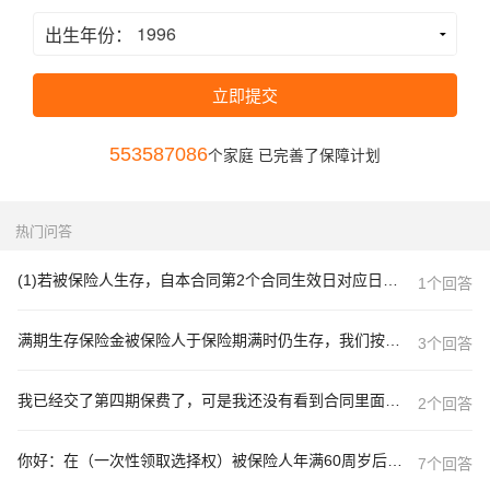
出生年份：
立即提交
553587086
个家庭 已完善了保障计划
热门问答
(1)若被保险人生存，自本合同第2个合同生效日对应日起，我们每2周年于合同生效日对应日按基本保险金额的18％给付一次生存保险金，直至被保险人身故。首期生存保险金于本合同第2个合同生效日对应日给付.这是什么意思也就是说我每年能拿到多少钱？
1个回答
满期生存保险金被保险人于保险期满时仍生存，我们按2倍基本保险金额给付“满期生存保险金”，本主险合同终止。这句话的意思是说领了“满期生存保险金”，合同就终止是吗?
3个回答
我已经交了第四期保费了，可是我还没有看到合同里面第三条所写的“自本合同第2个合同生效日对应日起，本公司每2周年于合同生效日对应日按基本保险金额的18%给付一次生存保险金，直至被保险人身故。首期生存保险金于本合同第2个合同生效日对应日给付。”
2个回答
你好：在（一次性领取选择权）被保险人年满60周岁后的首个本合同的年生效对应日仍生存，生存保险金受益人可以选择一次性领取生存保险金，其数额等于保险金额的3.6倍，该数额已包含被保险人在年满60周岁后的首个本合同年生效对应日应领取的生存保险金和特别保险金，本合同终止。此条款中的3.6倍是指十年所缴纳的3.6倍还是一年缴纳保险金额的3.6倍？
7个回答