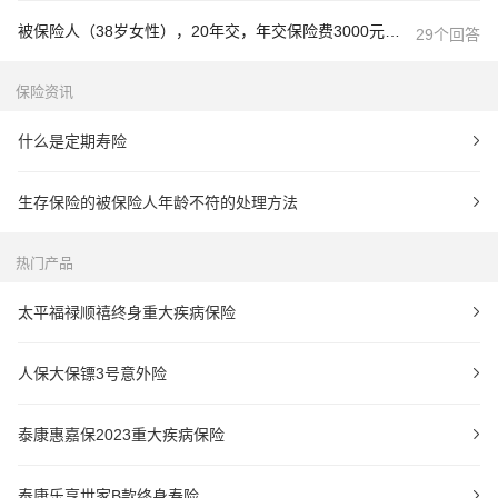
被保险人（38岁女性），20年交，年交保险费3000元主险《泰康健康人生终身寿险（分红型）》的保险费2412元，附加险《泰康附加健康人生终身重大疾病保险》的保险费588元。被保险人在年满65周岁时仍生存一次性领取生存保险金可以领取多少
29个回答
保险资讯
什么是定期寿险
生存保险的被保险人年龄不符的处理方法
热门产品
太平福禄顺禧终身重大疾病保险
人保大保镖3号意外险
泰康惠嘉保2023重大疾病保险
泰康乐享世家B款终身寿险