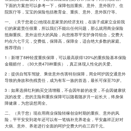
下面的方案您可以参考一下，保障包括重疾、意外、意外医疗、住
院医疗等，宝宝的保险包括教育金、重疾、意外、意外医疗等。
一、（关于您老公)他现在是家里的经济支柱，在孩子成家立业前我
们的家庭责任很重，所以我们不能出任何问题，那么就用商业保险
抵御重疾、意外这些大的风险，向您推荐平安护身符组合，交费大
约在六七千元，交费低，保障高，保障全，适合绝大多数的家庭。
推荐理由：
1：新增了8种轻度重疾保障，可以最高获得120%的重疾险基本保险
金额赔付，（30大类470种重疾），真正体现人性化的关爱。
2：提供自驾车驾驶、乘坐意外伤害特别保障，周全呵护因交通意外
导致的身故和伤残责任，成为有车一族的首选，最长可保至70岁。
3：如果选择红利购买交清增额，不会因年龄的改变，不会因健康状
况的改变，您的主险和重疾保障可以随着随岁月一起长大，终身保
障健康，为您设想周全。
二、（关于您）现在用商业保险转稼创业时期的重疾、意外的风
险，平平安安到老年还可以有一笔钱补充养老金，平安鑫祥正好对
大病、意外、养老进行全面的呵护交费大约在三四千元。