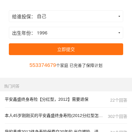
给谁投保：
出生年份：
立即提交
553374679
个家庭 已完善了保障计划
热门问答
平安鑫盛终身寿险【分红型，2012】需要退保
22个回答
本人45岁刚刚买的平安鑫盛终身寿险(2012分红型怎么样，这
302个回答
我的鑫盛2012终身寿险保费交20年的.光交裸险，请问还有必