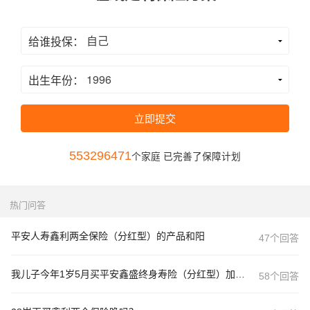
给谁投保：
出生年份：
立即提交
553296471
个家庭 已完善了保障计划
热门问答
平安人寿鑫利两全保险（分红型）的产品和阳
47个回答
我儿子今年1岁5月买平安鑫盛终身寿险（分红型）加平安鑫利两全保险（分红型）咋样
58个回答