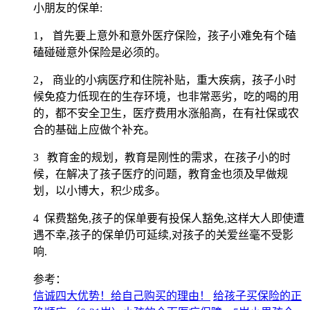
小朋友的保单:
1， 首先要上意外和意外医疗保险，孩子小难免有个磕
磕碰碰意外保险是必须的。
2， 商业的小病医疗和住院补贴，重大疾病，孩子小时
候免疫力低现在的生存环境，也非常恶劣，吃的喝的用
的，都不安全卫生，医疗费用水涨船高，在有社保或农
合的基础上应做个补充。
3 教育金的规划，教育是刚性的需求，在孩子小的时
候，在解决了孩子医疗的问题，教育金也须及早做规
划，以小博大，积少成多。
4 保费豁免,孩子的保单要有投保人豁免,这样大人即使遭
遇不幸,孩子的保单仍可延续,对孩子的关爱丝毫不受影
响.
参考：
信诚四大优势！给自己购买的理由！
给孩子买保险的正